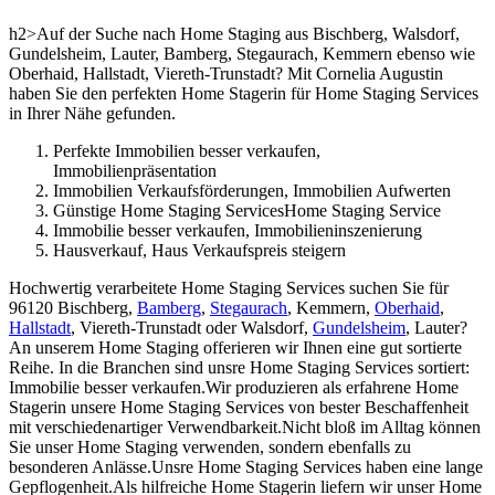
h2>Auf der Suche nach Home Staging aus Bischberg, Walsdorf,
Gundelsheim, Lauter, Bamberg, Stegaurach, Kemmern ebenso wie
Oberhaid, Hallstadt, Viereth-Trunstadt? Mit Cornelia Augustin
haben Sie den perfekten Home Stagerin für Home Staging Services
in Ihrer Nähe gefunden.
Perfekte Immobilien besser verkaufen,
Immobilienpräsentation
Immobilien Verkaufsförderungen, Immobilien Aufwerten
Günstige Home Staging ServicesHome Staging Service
Immobilie besser verkaufen, Immobilieninszenierung
Hausverkauf, Haus Verkaufspreis steigern
Hochwertig verarbeitete Home Staging Services suchen Sie für
96120 Bischberg,
Bamberg
,
Stegaurach
, Kemmern,
Oberhaid
,
Hallstadt
, Viereth-Trunstadt oder Walsdorf,
Gundelsheim
, Lauter?
An unserem Home Staging offerieren wir Ihnen eine gut sortierte
Reihe. In die Branchen sind unsre Home Staging Services sortiert:
Immobilie besser verkaufen.Wir produzieren als erfahrene Home
Stagerin unsere Home Staging Services von bester Beschaffenheit
mit verschiedenartiger Verwendbarkeit.Nicht bloß im Alltag können
Sie unser Home Staging verwenden, sondern ebenfalls zu
besonderen Anlässe.Unsre Home Staging Services haben eine lange
Gepflogenheit.Als hilfreiche Home Stagerin liefern wir unser Home