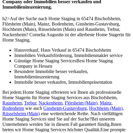
Company oder Immobilien besser verkaufen und
Immobilieninszenierung.
h2>Auf der Suche nach Home Staging in 65474 Bischofsheim,
Flörsheim (Main), Mainz, Bodenheim, Ginsheim-Gustavsburg,
Hochheim (Main), Rüsselsheim (Main) und Raunheim, Trebur,
Nackenheim? Cornelia Augustin ist der allerbeste Home Stagerin für
Home Staging.
Hausverkauf, Haus Verkauf in 65474 Bischofsheim
Immobilien Verkaufsförderung, Immobilienmakler service
Günstige Home Staging ServicesBest Home Staging
Company in Hessen
Besondere Immobilie besser verkaufen,
Immobilieninszenierung
Immobilie besser verkaufen, Immobilienpräsentation
Bei jedem Home Staging offerieren wir Ihnen als professionelle
Home Stagerin für Home Staging Services aus Bischofsheim,
Raunheim
,
Trebur
,
Nackenheim
,
Flörsheim (Main)
,
Mainz
,
Bodenheim
wie auch
Ginsheim-Gustavsburg
,
Hochheim (Main)
,
Rüsselsheim (Main)
eine weitreichende Reihe. Nach vielfältigen
Home Staging Services sind Sie auf der Suche?Bei unserem
Unternehmen werden Sie in diesem Fall garantiert fündig.Ihnen
bieten wir Home Staging Services höchster Qualität.Eine prompte