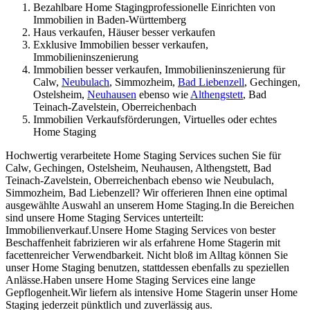
Bezahlbare Home Stagingprofessionelle Einrichten von
Immobilien in Baden-Württemberg
Haus verkaufen, Häuser besser verkaufen
Exklusive Immobilien besser verkaufen,
Immobilieninszenierung
Immobilien besser verkaufen, Immobilieninszenierung für
Calw,
Neubulach
, Simmozheim,
Bad Liebenzell
, Gechingen,
Ostelsheim,
Neuhausen
ebenso wie
Althengstett
, Bad
Teinach-Zavelstein, Oberreichenbach
Immobilien Verkaufsförderungen, Virtuelles oder echtes
Home Staging
Hochwertig verarbeitete Home Staging Services suchen Sie für
Calw, Gechingen, Ostelsheim, Neuhausen, Althengstett, Bad
Teinach-Zavelstein, Oberreichenbach ebenso wie Neubulach,
Simmozheim, Bad Liebenzell? Wir offerieren Ihnen eine optimal
ausgewählte Auswahl an unserem Home Staging.In die Bereichen
sind unsere Home Staging Services unterteilt:
Immobilienverkauf.Unsere Home Staging Services von bester
Beschaffenheit fabrizieren wir als erfahrene Home Stagerin mit
facettenreicher Verwendbarkeit. Nicht bloß im Alltag können Sie
unser Home Staging benutzen, stattdessen ebenfalls zu speziellen
Anlässe.Haben unsere Home Staging Services eine lange
Gepflogenheit.Wir liefern als intensive Home Stagerin unser Home
Staging jederzeit pünktlich und zuverlässig aus.