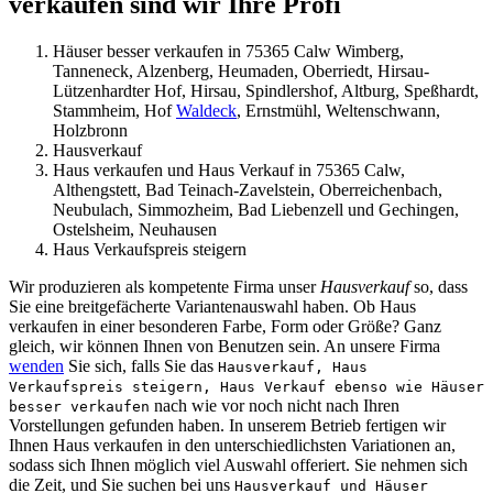
verkaufen sind wir Ihre Profi
Häuser besser verkaufen in 75365 Calw Wimberg,
Tanneneck, Alzenberg, Heumaden, Oberriedt, Hirsau-
Lützenhardter Hof, Hirsau, Spindlershof, Altburg, Speßhardt,
Stammheim, Hof
Waldeck
, Ernstmühl, Weltenschwann,
Holzbronn
Hausverkauf
Haus verkaufen und Haus Verkauf in 75365 Calw,
Althengstett, Bad Teinach-Zavelstein, Oberreichenbach,
Neubulach, Simmozheim, Bad Liebenzell und Gechingen,
Ostelsheim, Neuhausen
Haus Verkaufspreis steigern
Wir produzieren als kompetente Firma unser
Hausverkauf
so, dass
Sie eine breitgefächerte Variantenauswahl haben. Ob Haus
verkaufen in einer besonderen Farbe, Form oder Größe? Ganz
gleich, wir können Ihnen von Benutzen sein. An unsere Firma
wenden
Sie sich, falls Sie das
Hausverkauf, Haus
Verkaufspreis steigern, Haus Verkauf ebenso wie Häuser
nach wie vor noch nicht nach Ihren
besser verkaufen
Vorstellungen gefunden haben. In unserem Betrieb fertigen wir
Ihnen Haus verkaufen in den unterschiedlichsten Variationen an,
sodass sich Ihnen möglich viel Auswahl offeriert. Sie nehmen sich
die Zeit, und Sie suchen bei uns
Hausverkauf und Häuser