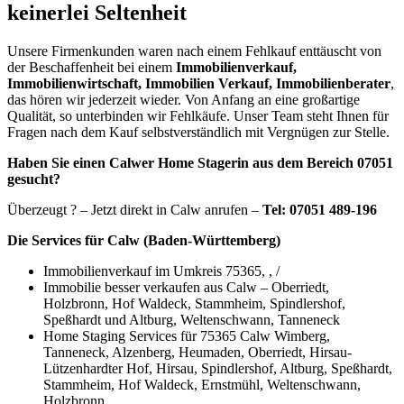
keinerlei Seltenheit
Unsere Firmenkunden waren nach einem Fehlkauf enttäuscht von
der Beschaffenheit bei einem
Immobilienverkauf,
Immobilienwirtschaft, Immobilien Verkauf, Immobilienberater
,
das hören wir jederzeit wieder. Von Anfang an eine großartige
Qualität, so unterbinden wir Fehlkäufe. Unser Team steht Ihnen für
Fragen nach dem Kauf selbstverständlich mit Vergnügen zur Stelle.
Haben Sie einen Calwer Home Stagerin aus dem Bereich 07051
gesucht?
Überzeugt ? – Jetzt direkt in Calw anrufen –
Tel: 07051 489-196
Die Services für Calw (Baden-Württemberg)
Immobilienverkauf im Umkreis 75365, , /
Immobilie besser verkaufen aus Calw – Oberriedt,
Holzbronn, Hof Waldeck, Stammheim, Spindlershof,
Speßhardt und Altburg, Weltenschwann, Tanneneck
Home Staging Services für 75365 Calw Wimberg,
Tanneneck, Alzenberg, Heumaden, Oberriedt, Hirsau-
Lützenhardter Hof, Hirsau, Spindlershof, Altburg, Speßhardt,
Stammheim, Hof Waldeck, Ernstmühl, Weltenschwann,
Holzbronn