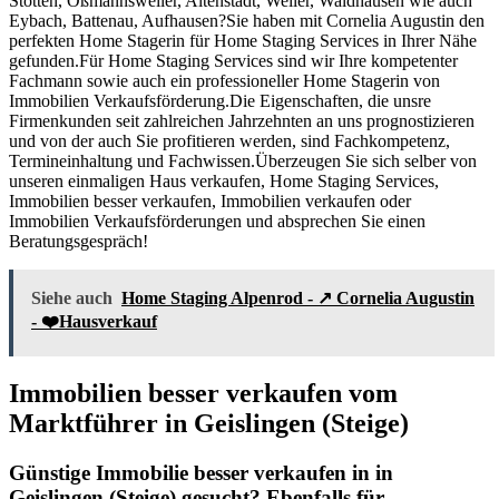
Stötten, Oßmannsweiler, Altenstadt, Weiler, Waldhausen wie auch
Eybach, Battenau, Aufhausen?Sie haben mit Cornelia Augustin den
perfekten Home Stagerin für Home Staging Services in Ihrer Nähe
gefunden.Für Home Staging Services sind wir Ihre kompetenter
Fachmann sowie auch ein professioneller Home Stagerin von
Immobilien Verkaufsförderung.Die Eigenschaften, die unsre
Firmenkunden seit zahlreichen Jahrzehnten an uns prognostizieren
und von der auch Sie profitieren werden, sind Fachkompetenz,
Termineinhaltung und Fachwissen.Überzeugen Sie sich selber von
unseren einmaligen Haus verkaufen, Home Staging Services,
Immobilien besser verkaufen, Immobilien verkaufen oder
Immobilien Verkaufsförderungen und absprechen Sie einen
Beratungsgespräch!
Siehe auch
Home Staging Alpenrod - ↗️ Cornelia Augustin
- ❤️Hausverkauf
Immobilien besser verkaufen vom
Marktführer in Geislingen (Steige)
Günstige Immobilie besser verkaufen in in
Geislingen (Steige) gesucht? Ebenfalls für