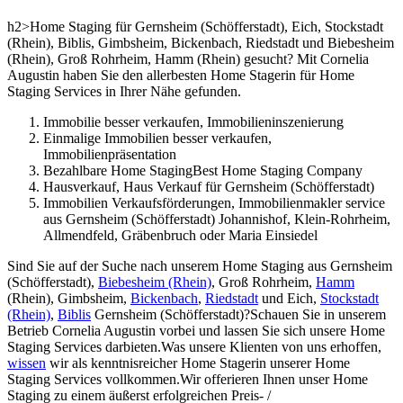
h2>Home Staging für Gernsheim (Schöfferstadt), Eich, Stockstadt
(Rhein), Biblis, Gimbsheim, Bickenbach, Riedstadt und Biebesheim
(Rhein), Groß Rohrheim, Hamm (Rhein) gesucht? Mit Cornelia
Augustin haben Sie den allerbesten Home Stagerin für Home
Staging Services in Ihrer Nähe gefunden.
Immobilie besser verkaufen, Immobilieninszenierung
Einmalige Immobilien besser verkaufen,
Immobilienpräsentation
Bezahlbare Home StagingBest Home Staging Company
Hausverkauf, Haus Verkauf für Gernsheim (Schöfferstadt)
Immobilien Verkaufsförderungen, Immobilienmakler service
aus Gernsheim (Schöfferstadt) Johannishof, Klein-Rohrheim,
Allmendfeld, Gräbenbruch oder Maria Einsiedel
Sind Sie auf der Suche nach unserem Home Staging aus Gernsheim
(Schöfferstadt),
Biebesheim (Rhein)
, Groß Rohrheim,
Hamm
(Rhein), Gimbsheim,
Bickenbach
,
Riedstadt
und Eich,
Stockstadt
(Rhein)
,
Biblis
Gernsheim (Schöfferstadt)?Schauen Sie in unserem
Betrieb Cornelia Augustin vorbei und lassen Sie sich unsere Home
Staging Services darbieten.Was unsere Klienten von uns erhoffen,
wissen
wir als kenntnisreicher Home Stagerin unserer Home
Staging Services vollkommen.Wir offerieren Ihnen unser Home
Staging zu einem äußerst erfolgreichen Preis- /