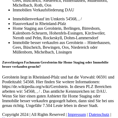
Gees, Büscheich, Niedereich, Hinterhausen, Müllenborn,
Michelbach, Roth, Oos
Immobilien Verkaufsförderung DAU
Immobilienverkauf im Umkreis 54568, , /
Hausverkauf in Rheinland-Pfalz
Home Staging aus Gerolstein, Berlingen, Birresborn,
Kalenborn-Scheuern, Hohenfels-Essingen, Kirchweiler,
Neroth und Pelm, Rockeskyll, Dohm-Lammersdorf
Immobilie besser verkaufen aus Gerolstein – Hinterhausen,
Gees, Büscheich, Bewingen, Oos, Niedereich oder
Müllenborn, Michelbach, Lissingen
Zuverlässigen Fachmann Gerolsteins für Home Staging oder Immobilie
besser verkaufen gesucht?
Gerolstein liegt in Rheinland-Pfalz und hat die Vorwahl: 06591 und
Postleitzahl: 54568. Hier finden Sie weitere Informationen:
https://de.wikipedia.org/wiki/Gerolstein. In diesen PLZ Bereichen
arbeiten wir: 54568, , / . Das amtliche Kennnzeichen ist: DAU.
Wenn Sie hier einen guten Anbieter für Home Staging oder
Immobilie besser verkaufen gegoogelt haben, dann sind Sie bei uns
genau richtig. Ungefähr 7.504 Leute leben in dieser Stadt.
Copyright 2024 | All Rights Reserved |
Impressum
|
Datenschutz
|