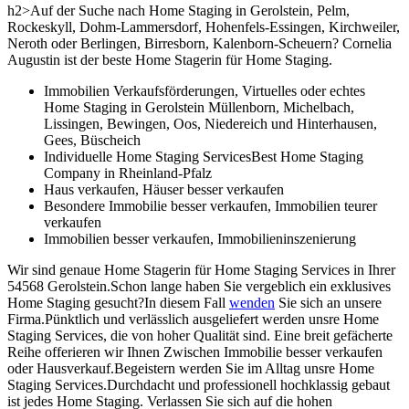
h2>Auf der Suche nach Home Staging in Gerolstein, Pelm,
Rockeskyll, Dohm-Lammersdorf, Hohenfels-Essingen, Kirchweiler,
Neroth oder Berlingen, Birresborn, Kalenborn-Scheuern? Cornelia
Augustin ist der beste Home Stagerin für Home Staging.
Immobilien Verkaufsförderungen, Virtuelles oder echtes
Home Staging in Gerolstein Müllenborn, Michelbach,
Lissingen, Bewingen, Oos, Niedereich und Hinterhausen,
Gees, Büscheich
Individuelle Home Staging ServicesBest Home Staging
Company in Rheinland-Pfalz
Haus verkaufen, Häuser besser verkaufen
Besondere Immobilie besser verkaufen, Immobilien teurer
verkaufen
Immobilien besser verkaufen, Immobilieninszenierung
Wir sind genaue Home Stagerin für Home Staging Services in Ihrer
54568 Gerolstein.Schon lange haben Sie vergeblich ein exklusives
Home Staging gesucht?In diesem Fall
wenden
Sie sich an unsere
Firma.Pünktlich und verlässlich ausgeliefert werden unsre Home
Staging Services, die von hoher Qualität sind. Eine breit gefächerte
Reihe offerieren wir Ihnen Zwischen Immobilie besser verkaufen
oder Hausverkauf.Begeistern werden Sie im Alltag unsre Home
Staging Services.Durchdacht und professionell hochklassig gebaut
ist jedes Home Staging. Verlassen Sie sich auf die hohen