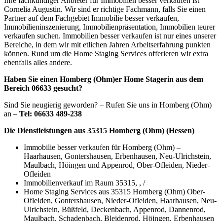
Ihre fachkundiger Anbieter für Immobilien besser verkaufen ist
Cornelia Augustin. Wir sind er richtige Fachmann, falls Sie einen
Partner auf dem Fachgebiet Immobilie besser verkaufen,
Immobilieninszenierung, Immobilienpräsentation, Immobilien teurer
verkaufen suchen. Immobilien besser verkaufen ist nur eines unserer
Bereiche, in dem wir mit etlichen Jahren Arbeitserfahrung punkten
können. Rund um die Home Staging Services offerieren wir extra
ebenfalls alles andere.
Haben Sie einen Homberg (Ohm)er Home Stagerin aus dem
Bereich 06633 gesucht?
Sind Sie neugierig geworden? – Rufen Sie uns in Homberg (Ohm)
an –
Tel: 06633 489-238
Die Dienstleistungen aus 35315 Homberg (Ohm) (Hessen)
Immobilie besser verkaufen für Homberg (Ohm) –
Haarhausen, Gontershausen, Erbenhausen, Neu-Ulrichstein,
Maulbach, Höingen und Appenrod, Ober-Ofleiden, Nieder-
Ofleiden
Immobilienverkauf im Raum 35315, , /
Home Staging Services aus 35315 Homberg (Ohm) Ober-
Ofleiden, Gontershausen, Nieder-Ofleiden, Haarhausen, Neu-
Ulrichstein, Büßfeld, Deckenbach, Appenrod, Dannenrod,
Maulbach, Schadenbach, Bleidenrod, Höingen, Erbenhausen