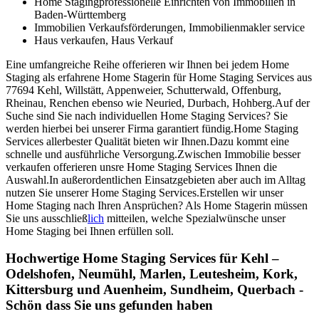
Home Stagingprofessionelle Einrichten von Immobilien in
Baden-Württemberg
Immobilien Verkaufsförderungen, Immobilienmakler service
Haus verkaufen, Haus Verkauf
Eine umfangreiche Reihe offerieren wir Ihnen bei jedem Home
Staging als erfahrene Home Stagerin für Home Staging Services aus
77694 Kehl, Willstätt, Appenweier, Schutterwald, Offenburg,
Rheinau, Renchen ebenso wie Neuried, Durbach, Hohberg.Auf der
Suche sind Sie nach individuellen Home Staging Services? Sie
werden hierbei bei unserer Firma garantiert fündig.Home Staging
Services allerbester Qualität bieten wir Ihnen.Dazu kommt eine
schnelle und ausführliche Versorgung.Zwischen Immobilie besser
verkaufen offerieren unsre Home Staging Services Ihnen die
Auswahl.In außerordentlichen Einsatzgebieten aber auch im Alltag
nutzen Sie unserer Home Staging Services.Erstellen wir unser
Home Staging nach Ihren Ansprüchen? Als Home Stagerin müssen
Sie uns ausschließ
lich
mitteilen, welche Spezialwünsche unser
Home Staging bei Ihnen erfüllen soll.
Hochwertige Home Staging Services für Kehl –
Odelshofen, Neumühl, Marlen, Leutesheim, Kork,
Kittersburg und Auenheim, Sundheim, Querbach -
Schön dass Sie uns gefunden haben