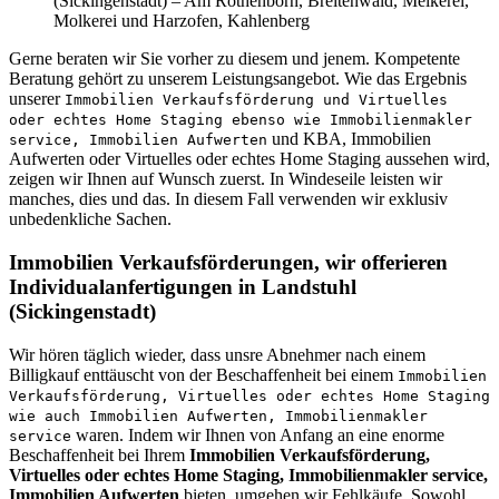
(Sickingenstadt) – Am Rothenborn, Breitenwald, Melkerei,
Molkerei und Harzofen, Kahlenberg
Gerne beraten wir Sie vorher zu diesem und jenem. Kompetente
Beratung gehört zu unserem Leistungsangebot. Wie das Ergebnis
unserer
Immobilien Verkaufsförderung und Virtuelles
oder echtes Home Staging ebenso wie Immobilienmakler
und KBA, Immobilien
service, Immobilien Aufwerten
Aufwerten oder Virtuelles oder echtes Home Staging aussehen wird,
zeigen wir Ihnen auf Wunsch zuerst. In Windeseile leisten wir
manches, dies und das. In diesem Fall verwenden wir exklusiv
unbedenkliche Sachen.
Immobilien Verkaufsförderungen, wir offerieren
Individualanfertigungen in Landstuhl
(Sickingenstadt)
Wir hören täglich wieder, dass unsre Abnehmer nach einem
Billigkauf enttäuscht von der Beschaffenheit bei einem
Immobilien
Verkaufsförderung, Virtuelles oder echtes Home Staging
wie auch Immobilien Aufwerten, Immobilienmakler
waren. Indem wir Ihnen von Anfang an eine enorme
service
Beschaffenheit bei Ihrem
Immobilien Verkaufsförderung,
Virtuelles oder echtes Home Staging, Immobilienmakler service,
Immobilien Aufwerten
bieten, umgehen wir Fehlkäufe. Sowohl