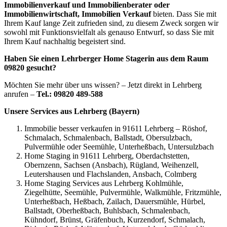
Immobilienverkauf und Immobilienberater oder
Immobilienwirtschaft, Immobilien Verkauf
bieten. Dass Sie mit
Ihrem Kauf lange Zeit zufrieden sind, zu diesem Zweck sorgen wir
sowohl mit Funktionsvielfalt als genauso Entwurf, so dass Sie mit
Ihrem Kauf nachhaltig begeistert sind.
Haben Sie einen Lehrberger Home Stagerin aus dem Raum
09820 gesucht?
Möchten Sie mehr über uns wissen? – Jetzt direkt in Lehrberg
anrufen –
Tel.: 09820 489-588
Unsere Services aus Lehrberg (Bayern)
Immobilie besser verkaufen in 91611 Lehrberg – Röshof,
Schmalach, Schmalenbach, Ballstadt, Obersulzbach,
Pulvermühle oder Seemühle, Unterheßbach, Untersulzbach
Home Staging in 91611 Lehrberg, Oberdachstetten,
Obernzenn, Sachsen (Ansbach), Rügland, Weihenzell,
Leutershausen und Flachslanden, Ansbach, Colmberg
Home Staging Services aus Lehrberg Kohlmühle,
Ziegelhütte, Seemühle, Pulvermühle, Walkmühle, Fritzmühle,
Unterheßbach, Heßbach, Zailach, Dauersmühle, Hürbel,
Ballstadt, Oberheßbach, Buhlsbach, Schmalenbach,
Kühndorf, Brünst, Gräfenbuch, Kurzendorf, Schmalach,