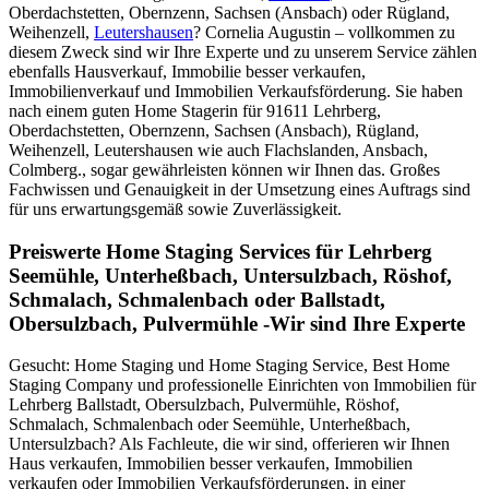
Oberdachstetten, Obernzenn, Sachsen (Ansbach) oder Rügland,
Weihenzell,
Leutershausen
? Cornelia Augustin – vollkommen zu
diesem Zweck sind wir Ihre Experte und zu unserem Service zählen
ebenfalls Hausverkauf, Immobilie besser verkaufen,
Immobilienverkauf und Immobilien Verkaufsförderung. Sie haben
nach einem guten Home Stagerin für 91611 Lehrberg,
Oberdachstetten, Obernzenn, Sachsen (Ansbach), Rügland,
Weihenzell, Leutershausen wie auch Flachslanden, Ansbach,
Colmberg., sogar gewährleisten können wir Ihnen das. Großes
Fachwissen und Genauigkeit in der Umsetzung eines Auftrags sind
für uns erwartungsgemäß sowie Zuverlässigkeit.
Preiswerte Home Staging Services für Lehrberg
Seemühle, Unterheßbach, Untersulzbach, Röshof,
Schmalach, Schmalenbach oder Ballstadt,
Obersulzbach, Pulvermühle -Wir sind Ihre Experte
Gesucht: Home Staging und Home Staging Service, Best Home
Staging Company und professionelle Einrichten von Immobilien für
Lehrberg Ballstadt, Obersulzbach, Pulvermühle, Röshof,
Schmalach, Schmalenbach oder Seemühle, Unterheßbach,
Untersulzbach? Als Fachleute, die wir sind, offerieren wir Ihnen
Haus verkaufen, Immobilien besser verkaufen, Immobilien
verkaufen oder Immobilien Verkaufsförderungen, in einer