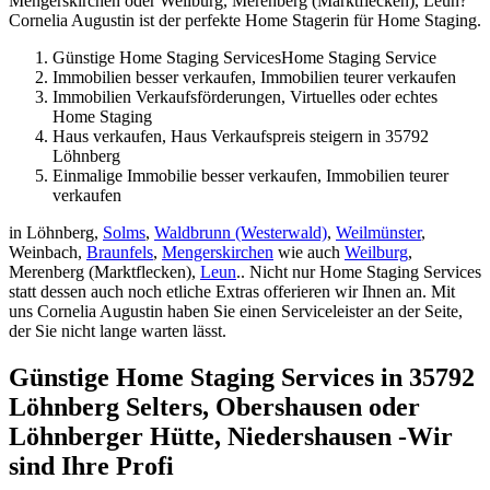
Mengerskirchen oder Weilburg, Merenberg (Marktflecken), Leun?
Cornelia Augustin ist der perfekte Home Stagerin für Home Staging.
Günstige Home Staging ServicesHome Staging Service
Immobilien besser verkaufen, Immobilien teurer verkaufen
Immobilien Verkaufsförderungen, Virtuelles oder echtes
Home Staging
Haus verkaufen, Haus Verkaufspreis steigern in 35792
Löhnberg
Einmalige Immobilie besser verkaufen, Immobilien teurer
verkaufen
in Löhnberg,
Solms
,
Waldbrunn (Westerwald)
,
Weilmünster
,
Weinbach,
Braunfels
,
Mengerskirchen
wie auch
Weilburg
,
Merenberg (Marktflecken),
Leun
.. Nicht nur Home Staging Services
statt dessen auch noch etliche Extras offerieren wir Ihnen an. Mit
uns Cornelia Augustin haben Sie einen Serviceleister an der Seite,
der Sie nicht lange warten lässt.
Günstige Home Staging Services in 35792
Löhnberg Selters, Obershausen oder
Löhnberger Hütte, Niedershausen -Wir
sind Ihre Profi