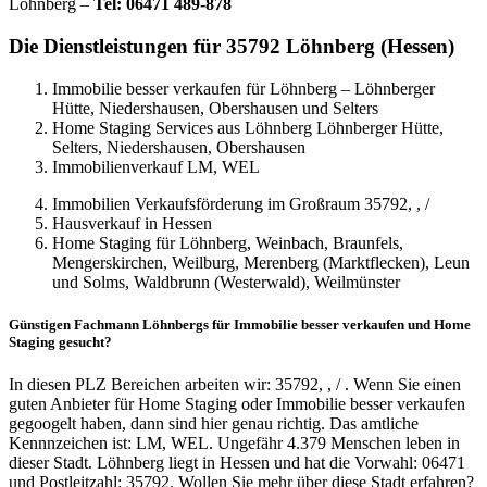
Löhnberg –
Tel: 06471 489-878
Die Dienstleistungen für 35792 Löhnberg (Hessen)
Immobilie besser verkaufen für Löhnberg – Löhnberger
Hütte, Niedershausen, Obershausen und Selters
Home Staging Services aus Löhnberg Löhnberger Hütte,
Selters, Niedershausen, Obershausen
Immobilienverkauf LM, WEL
Immobilien Verkaufsförderung im Großraum 35792, , /
Hausverkauf in Hessen
Home Staging für Löhnberg, Weinbach, Braunfels,
Mengerskirchen, Weilburg, Merenberg (Marktflecken), Leun
und Solms, Waldbrunn (Westerwald), Weilmünster
Günstigen Fachmann Löhnbergs für Immobilie besser verkaufen und Home
Staging gesucht?
In diesen PLZ Bereichen arbeiten wir: 35792, , / . Wenn Sie einen
guten Anbieter für Home Staging oder Immobilie besser verkaufen
gegoogelt haben, dann sind hier genau richtig. Das amtliche
Kennnzeichen ist: LM, WEL. Ungefähr 4.379 Menschen leben in
dieser Stadt. Löhnberg liegt in Hessen und hat die Vorwahl: 06471
und Postleitzahl: 35792. Wollen Sie mehr über diese Stadt erfahren?