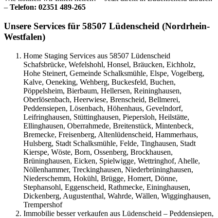
–
Telefon: 02351 489-265
Unsere Services für 58507 Lüdenscheid (Nordrhein-
Westfalen)
Home Staging Services aus 58507 Lüdenscheid
Schafsbrücke, Wefelshohl, Honsel, Bräucken, Eichholz,
Hohe Steinert, Gemeinde Schalksmühle, Elspe, Vogelberg,
Kalve, Oeneking, Wehberg, Buckesfeld, Buchen,
Pöppelsheim, Bierbaum, Hellersen, Reininghausen,
Oberlösenbach, Heerwiese, Brenscheid, Bellmerei,
Peddensiepen, Lösenbach, Höhenhaus, Gevelndorf,
Leifringhausen, Stüttinghausen, Piepersloh, Heilstätte,
Ellinghausen, Oberrahmede, Breitenstück, Mintenbeck,
Bremecke, Freisenberg, Altenlüdenscheid, Hammerhaus,
Hulsberg, Stadt Schalksmühle, Felde, Tinghausen, Stadt
Kierspe, Wöste, Born, Ossenberg, Brockhausen,
Brüninghausen, Eicken, Spielwigge, Wettringhof, Ahelle,
Nöllenhammer, Treckinghausen, Niederbrüninghausen,
Niederschemm, Hokühl, Brügge, Homert, Dönne,
Stephansohl, Eggenscheid, Rathmecke, Eininghausen,
Dickenberg, Augustenthal, Wahrde, Wällen, Wigginghausen,
Trempershof
Immobilie besser verkaufen aus Lüdenscheid – Peddensiepen,