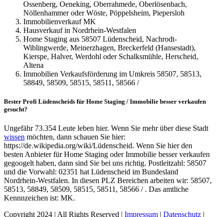
Ossenberg, Oeneking, Oberrahmede, Oberlösenbach,
Nöllenhammer oder Wöste, Pöppelsheim, Piepersloh
Immobilienverkauf MK
Hausverkauf in Nordrhein-Westfalen
Home Staging aus 58507 Lüdenscheid, Nachrodt-
Wiblingwerde, Meinerzhagen, Breckerfeld (Hansestadt),
Kierspe, Halver, Werdohl oder Schalksmühle, Herscheid,
Altena
Immobilien Verkaufsförderung im Umkreis 58507, 58513,
58849, 58509, 58515, 58511, 58566 /
Bester Profi Lüdenscheids für Home Staging / Immobilie besser verkaufen
gesucht?
Ungefähr 73.354 Leute leben hier. Wenn Sie mehr über diese Stadt
wissen
möchten, dann schauen Sie hier:
https://de.wikipedia.org/wiki/Lüdenscheid. Wenn Sie hier den
besten Anbieter für Home Staging oder Immobilie besser verkaufen
gegoogelt haben, dann sind Sie bei uns richtig. Postleitzahl: 58507
und die Vorwahl: 02351 hat Lüdenscheid im Bundesland
Nordrhein-Westfalen. In diesen PLZ Bereichen arbeiten wir: 58507,
58513, 58849, 58509, 58515, 58511, 58566 / . Das amtliche
Kennnzeichen ist: MK.
Copyright 2024 | All Rights Reserved |
Impressum
|
Datenschutz
|