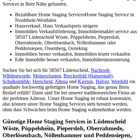
Services in Ihrer Nähe gefunden.
Bezahlbare Home Staging ServicesHome Staging Service in
Nordrhein-Westfalen
Hausverkauf, Haus Verkaufspreis steigern
Immobilien Verkaufsförderung, Immobilienmakler service aus
58507 Lüdenscheid Wöste, Pöppelsheim, Piepersloh,
Oberrahmede, Oberlösenbach, Nöllenhammer oder
Peddensiepen, Ossenberg, Oeneking
Immobilien besser verkaufen, Immobilien teurer verkaufen
Edle Immobilie besser verkaufen, Immobilieninszenierung
Suchen Sie bei sich für 58507 Lüdenscheid,
Nachrodt-
Wiblingwerde
,
Meinerzhagen
,
Breckerfeld (Hansestadt)
,
Schalksmühle
,
Herscheid
,
Altena
und
Kierspe
,
Halver
,
Werdohl
ein
qualitativ hochwertig gefertigtes Home Staging, das genau Ihren
Bedarf erfüllt? Dann sind Sie bei unserer traditionsreichen Firma an
der perfekten Adresse. Unser Home Staging ist robust konstruiert,
also können unsre Home Staging Services stets benutzt werden,
ohne dass Schwächen beim Home Staging wahrnehmbar werden.
Günstige Home Staging Services in Lüdenscheid
Wöste, Pöppelsheim, Piepersloh, Oberrahmede,
Oberlösenbach, Nöllenhammer und Peddensiepen,