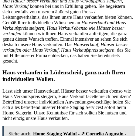
und Häuser besser verkaufen und Haus Verkaufspreis steigern,
Haus Verkauf
können bei uns in Erfüllung gehen. Sie begeistern
sich ebenfalls von unserem äußerst guten Preis- /
Leistungsverhältnis, das Ihnen unsre Haus verkaufen bieten können.
Gemäß Ihrer individuellen Wünschen an
Hausverkauf und Haus
Verkaufspreis steigern, Haus Verkauf ebenso wie Häuser besser
verkaufen
können wir Ihnen Haus verkaufen anfertigen, die ganz
genau diesen Wunsch treffen. Einmal intensiver an sehen Sie sich
deshalb unsere Haus verkaufen. Das
Hausverkauf, Häuser besser
verkaufen oder Haus Verkauf, Haus Verkaufspreis steigern
, das Sie
mit Hilfe unserer Firma entdecken, das haben Sie bereits stets
gesucht.
Haus verkaufen in Lüdenscheid, ganz nach Ihren
individuellen Wollen.
Lässt sich unser Hausverkauf, Häuser besser verkaufen ebenso wie
Haus Verkaufspreis steigern, Haus Verkauf facettenreich benutzen?
Betreffend unserer individuellen Anwendungsvorschläge holen Sie
sich alles betreffend unserer Home Staging Services! sofort beim
Home Stagerin. Unsre Kenntnisse für sich sollten Sie nutzen und
nicht einzig unsre Haus verkaufen.
Siehe auch
Home Staging Walluf - ↗️ Cornelia Augustin -