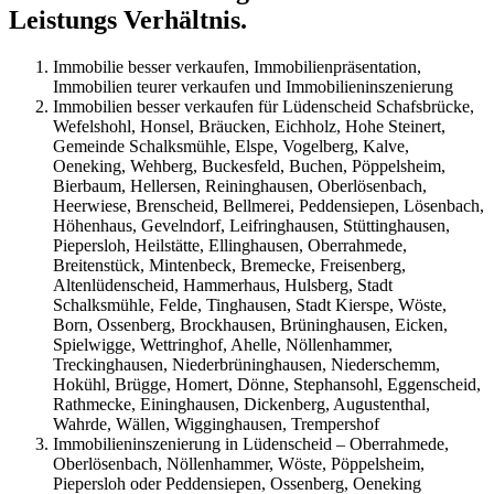
Leistungs Verhältnis.
Immobilie besser verkaufen, Immobilienpräsentation,
Immobilien teurer verkaufen und Immobilieninszenierung
Immobilien besser verkaufen für Lüdenscheid Schafsbrücke,
Wefelshohl, Honsel, Bräucken, Eichholz, Hohe Steinert,
Gemeinde Schalksmühle, Elspe, Vogelberg, Kalve,
Oeneking, Wehberg, Buckesfeld, Buchen, Pöppelsheim,
Bierbaum, Hellersen, Reininghausen, Oberlösenbach,
Heerwiese, Brenscheid, Bellmerei, Peddensiepen, Lösenbach,
Höhenhaus, Gevelndorf, Leifringhausen, Stüttinghausen,
Piepersloh, Heilstätte, Ellinghausen, Oberrahmede,
Breitenstück, Mintenbeck, Bremecke, Freisenberg,
Altenlüdenscheid, Hammerhaus, Hulsberg, Stadt
Schalksmühle, Felde, Tinghausen, Stadt Kierspe, Wöste,
Born, Ossenberg, Brockhausen, Brüninghausen, Eicken,
Spielwigge, Wettringhof, Ahelle, Nöllenhammer,
Treckinghausen, Niederbrüninghausen, Niederschemm,
Hokühl, Brügge, Homert, Dönne, Stephansohl, Eggenscheid,
Rathmecke, Eininghausen, Dickenberg, Augustenthal,
Wahrde, Wällen, Wigginghausen, Trempershof
Immobilieninszenierung in Lüdenscheid – Oberrahmede,
Oberlösenbach, Nöllenhammer, Wöste, Pöppelsheim,
Piepersloh oder Peddensiepen, Ossenberg, Oeneking