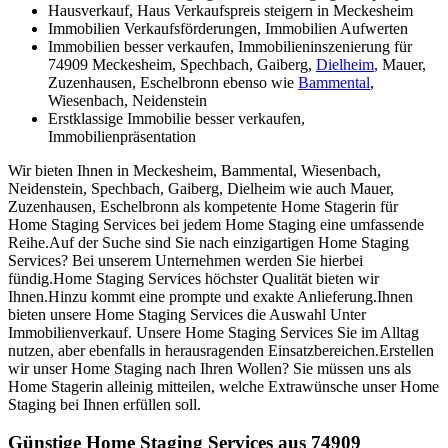
Hausverkauf, Haus Verkaufspreis steigern in Meckesheim
Immobilien Verkaufsförderungen, Immobilien Aufwerten
Immobilien besser verkaufen, Immobilieninszenierung für
74909 Meckesheim, Spechbach, Gaiberg,
Dielheim
, Mauer,
Zuzenhausen, Eschelbronn ebenso wie
Bammental
,
Wiesenbach, Neidenstein
Erstklassige Immobilie besser verkaufen,
Immobilienpräsentation
Wir bieten Ihnen in Meckesheim, Bammental, Wiesenbach,
Neidenstein, Spechbach, Gaiberg, Dielheim wie auch Mauer,
Zuzenhausen, Eschelbronn als kompetente Home Stagerin für
Home Staging Services bei jedem Home Staging eine umfassende
Reihe.Auf der Suche sind Sie nach einzigartigen Home Staging
Services? Bei unserem Unternehmen werden Sie hierbei
fündig.Home Staging Services höchster Qualität bieten wir
Ihnen.Hinzu kommt eine prompte und exakte Anlieferung.Ihnen
bieten unsere Home Staging Services die Auswahl Unter
Immobilienverkauf. Unsere Home Staging Services Sie im Alltag
nutzen, aber ebenfalls in herausragenden Einsatzbereichen.Erstellen
wir unser Home Staging nach Ihren Wollen? Sie müssen uns als
Home Stagerin alleinig mitteilen, welche Extrawünsche unser Home
Staging bei Ihnen erfüllen soll.
Günstige Home Staging Services aus 74909