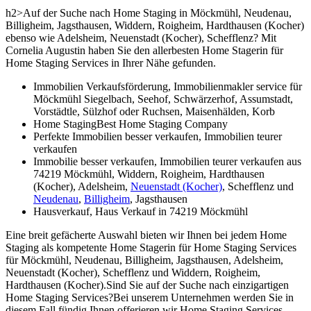
h2>Auf der Suche nach Home Staging in Möckmühl, Neudenau,
Billigheim, Jagsthausen, Widdern, Roigheim, Hardthausen (Kocher)
ebenso wie Adelsheim, Neuenstadt (Kocher), Schefflenz? Mit
Cornelia Augustin haben Sie den allerbesten Home Stagerin für
Home Staging Services in Ihrer Nähe gefunden.
Immobilien Verkaufsförderung, Immobilienmakler service für
Möckmühl Siegelbach, Seehof, Schwärzerhof, Assumstadt,
Vorstädtle, Sülzhof oder Ruchsen, Maisenhälden, Korb
Home StagingBest Home Staging Company
Perfekte Immobilien besser verkaufen, Immobilien teurer
verkaufen
Immobilie besser verkaufen, Immobilien teurer verkaufen aus
74219 Möckmühl, Widdern, Roigheim, Hardthausen
(Kocher), Adelsheim,
Neuenstadt (Kocher)
, Schefflenz und
Neudenau
,
Billigheim
, Jagsthausen
Hausverkauf, Haus Verkauf in 74219 Möckmühl
Eine breit gefächerte Auswahl bieten wir Ihnen bei jedem Home
Staging als kompetente Home Stagerin für Home Staging Services
für Möckmühl, Neudenau, Billigheim, Jagsthausen, Adelsheim,
Neuenstadt (Kocher), Schefflenz und Widdern, Roigheim,
Hardthausen (Kocher).Sind Sie auf der Suche nach einzigartigen
Home Staging Services?Bei unserem Unternehmen werden Sie in
diesem Fall fündig.Ihnen offerieren wir Home Staging Services