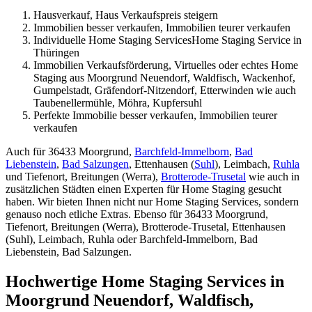
Hausverkauf, Haus Verkaufspreis steigern
Immobilien besser verkaufen, Immobilien teurer verkaufen
Individuelle Home Staging ServicesHome Staging Service in
Thüringen
Immobilien Verkaufsförderung, Virtuelles oder echtes Home
Staging aus Moorgrund Neuendorf, Waldfisch, Wackenhof,
Gumpelstadt, Gräfendorf-Nitzendorf, Etterwinden wie auch
Taubenellermühle, Möhra, Kupfersuhl
Perfekte Immobilie besser verkaufen, Immobilien teurer
verkaufen
Auch für 36433 Moorgrund,
Barchfeld-Immelborn
,
Bad
Liebenstein
,
Bad Salzungen
, Ettenhausen (
Suhl
), Leimbach,
Ruhla
und Tiefenort, Breitungen (Werra),
Brotterode-Trusetal
wie auch in
zusätzlichen Städten einen Experten für Home Staging gesucht
haben. Wir bieten Ihnen nicht nur Home Staging Services, sondern
genauso noch etliche Extras. Ebenso für 36433 Moorgrund,
Tiefenort, Breitungen (Werra), Brotterode-Trusetal, Ettenhausen
(Suhl), Leimbach, Ruhla oder Barchfeld-Immelborn, Bad
Liebenstein, Bad Salzungen.
Hochwertige Home Staging Services in
Moorgrund Neuendorf, Waldfisch,