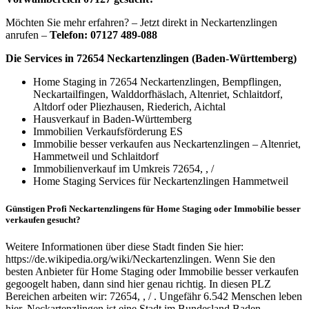
Möchten Sie mehr erfahren? – Jetzt direkt in Neckartenzlingen
anrufen –
Telefon: 07127 489-088
Die Services in 72654 Neckartenzlingen (Baden-Württemberg)
Home Staging in 72654 Neckartenzlingen, Bempflingen,
Neckartailfingen, Walddorfhäslach, Altenriet, Schlaitdorf,
Altdorf oder Pliezhausen, Riederich, Aichtal
Hausverkauf in Baden-Württemberg
Immobilien Verkaufsförderung ES
Immobilie besser verkaufen aus Neckartenzlingen – Altenriet,
Hammetweil und Schlaitdorf
Immobilienverkauf im Umkreis 72654, , /
Home Staging Services für Neckartenzlingen Hammetweil
Günstigen Profi Neckartenzlingens für Home Staging oder Immobilie besser
verkaufen gesucht?
Weitere Informationen über diese Stadt finden Sie hier:
https://de.wikipedia.org/wiki/Neckartenzlingen. Wenn Sie den
besten Anbieter für Home Staging oder Immobilie besser verkaufen
gegoogelt haben, dann sind hier genau richtig. In diesen PLZ
Bereichen arbeiten wir: 72654, , / . Ungefähr 6.542 Menschen leben
hier. Neckartenzlingen ist eine Stadt im Bundesland Baden-