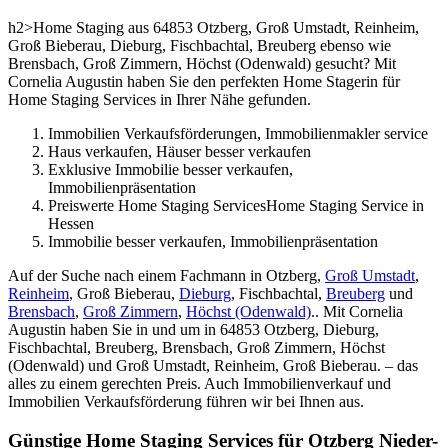
h2>Home Staging aus 64853 Otzberg, Groß Umstadt, Reinheim,
Groß Bieberau, Dieburg, Fischbachtal, Breuberg ebenso wie
Brensbach, Groß Zimmern, Höchst (Odenwald) gesucht? Mit
Cornelia Augustin haben Sie den perfekten Home Stagerin für
Home Staging Services in Ihrer Nähe gefunden.
Immobilien Verkaufsförderungen, Immobilienmakler service
Haus verkaufen, Häuser besser verkaufen
Exklusive Immobilie besser verkaufen,
Immobilienpräsentation
Preiswerte Home Staging ServicesHome Staging Service in
Hessen
Immobilie besser verkaufen, Immobilienpräsentation
Auf der Suche nach einem Fachmann in Otzberg,
Groß Umstadt
,
Reinheim
, Groß Bieberau,
Dieburg
, Fischbachtal,
Breuberg
und
Brensbach
,
Groß Zimmern
,
Höchst (Odenwald)
.. Mit Cornelia
Augustin haben Sie in und um in 64853 Otzberg, Dieburg,
Fischbachtal, Breuberg, Brensbach, Groß Zimmern, Höchst
(Odenwald) und Groß Umstadt, Reinheim, Groß Bieberau. – das
alles zu einem gerechten Preis. Auch Immobilienverkauf und
Immobilien Verkaufsförderung führen wir bei Ihnen aus.
Günstige Home Staging Services für Otzberg Nieder-