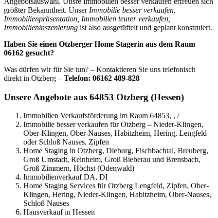
Angebotsauswahl. Unsre Immobilien besser verkaufen erfreuen sich
größter Bekanntheit. Unser
Immobilie besser verkaufen,
Immobilienpräsentation, Immobilien teurer verkaufen,
Immobilieninszenierung
ist also ausgetüftelt und geplant konstruiert.
Haben Sie einen Otzberger Home Stagerin aus dem Raum
06162 gesucht?
Was dürfen wir für Sie tun? – Kontaktieren Sie uns telefonisch
direkt in Otzberg –
Telefon: 06162 489-828
Unsere Angebote aus 64853 Otzberg (Hessen)
Immobilien Verkaufsförderung im Raum 64853, , /
Immobilie besser verkaufen für Otzberg – Nieder-Klingen,
Ober-Klingen, Ober-Nauses, Habitzheim, Hering, Lengfeld
oder Schloß Nauses, Zipfen
Home Staging in Otzberg, Dieburg, Fischbachtal, Breuberg,
Groß Umstadt, Reinheim, Groß Bieberau und Brensbach,
Groß Zimmern, Höchst (Odenwald)
Immobilienverkauf DA, DI
Home Staging Services für Otzberg Lengfeld, Zipfen, Ober-
Klingen, Hering, Nieder-Klingen, Habitzheim, Ober-Nauses,
Schloß Nauses
Hausverkauf in Hessen