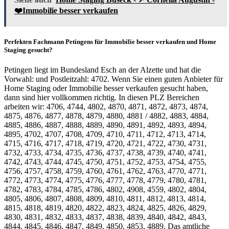
❤️Immobilie besser verkaufen
Perfekten Fachmann Petingens für Immobilie besser verkaufen und Home
Staging gesucht?
Petingen liegt im Bundesland Esch an der Alzette und hat die
Vorwahl: und Postleitzahl: 4702. Wenn Sie einen guten Anbieter für
Home Staging oder Immobilie besser verkaufen gesucht haben,
dann sind hier vollkommen richtig. In diesen PLZ Bereichen
arbeiten wir: 4706, 4744, 4802, 4870, 4871, 4872, 4873, 4874,
4875, 4876, 4877, 4878, 4879, 4880, 4881 / 4882, 4883, 4884,
4885, 4886, 4887, 4888, 4889, 4890, 4891, 4892, 4893, 4894,
4895, 4702, 4707, 4708, 4709, 4710, 4711, 4712, 4713, 4714,
4715, 4716, 4717, 4718, 4719, 4720, 4721, 4722, 4730, 4731,
4732, 4733, 4734, 4735, 4736, 4737, 4738, 4739, 4740, 4741,
4742, 4743, 4744, 4745, 4750, 4751, 4752, 4753, 4754, 4755,
4756, 4757, 4758, 4759, 4760, 4761, 4762, 4763, 4770, 4771,
4772, 4773, 4774, 4775, 4776, 4777, 4778, 4779, 4780, 4781,
4782, 4783, 4784, 4785, 4786, 4802, 4908, 4559, 4802, 4804,
4805, 4806, 4807, 4808, 4809, 4810, 4811, 4812, 4813, 4814,
4815, 4818, 4819, 4820, 4822, 4823, 4824, 4825, 4826, 4829,
4830, 4831, 4832, 4833, 4837, 4838, 4839, 4840, 4842, 4843,
4844, 4845, 4846, 4847, 4849, 4850, 4853, 4889. Das amtliche