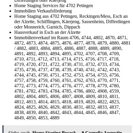
Differdingen oder Käerjeng
Home Staging Services für 4702 Petingen
Immobilien Verkaufsförderung
Home Staging aus 4702 Petingen, Reckingen/Mess, Esch an
der Alzette, Schifflingen, Käerjeng, Sassenheim, Differdingen
oder Monnerich, Garnich, Dippach
Hausverkauf in Esch an der Alzette
Immobilienverkauf im Raum 4706, 4744, 4802, 4870, 4871,
4872, 4873, 4874, 4875, 4876, 4877, 4878, 4879, 4880, 4881
/ 4882, 4883, 4884, 4885, 4886, 4887, 4888, 4889, 4890,
4891, 4892, 4893, 4894, 4895, 4702, 4707, 4708, 4709,
4710, 4711, 4712, 4713, 4714, 4715, 4716, 4717, 4718,
4719, 4720, 4721, 4722, 4730, 4731, 4732, 4733, 4734,
4735, 4736, 4737, 4738, 4739, 4740, 4741, 4742, 4743,
4744, 4745, 4750, 4751, 4752, 4753, 4754, 4755, 4756,
4757, 4758, 4759, 4760, 4761, 4762, 4763, 4770, 4771,
4772, 4773, 4774, 4775, 4776, 4777, 4778, 4779, 4780,
4781, 4782, 4783, 4784, 4785, 4786, 4802, 4908, 4559,
4802, 4804, 4805, 4806, 4807, 4808, 4809, 4810, 4811,
4812, 4813, 4814, 4815, 4818, 4819, 4820, 4822, 4823,
4824, 4825, 4826, 4829, 4830, 4831, 4832, 4833, 4837,
4838, 4839, 4840, 4842, 4843, 4844, 4845, 4846, 4847,
4849, 4850, 4853, 4889
Siehe auch
Home Staging Buseck - ↗️ Cornelia Augustin -