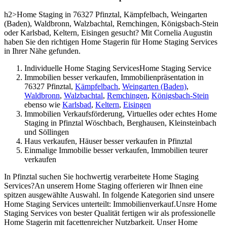
h2>Home Staging in 76327 Pfinztal, Kämpfelbach, Weingarten
(Baden), Waldbronn, Walzbachtal, Remchingen, Königsbach-Stein
oder Karlsbad, Keltern, Eisingen gesucht? Mit Cornelia Augustin
haben Sie den richtigen Home Stagerin für Home Staging Services
in Ihrer Nähe gefunden.
Individuelle Home Staging ServicesHome Staging Service
Immobilien besser verkaufen, Immobilienpräsentation in
76327 Pfinztal,
Kämpfelbach
,
Weingarten (Baden)
,
Waldbronn
,
Walzbachtal
,
Remchingen
,
Königsbach-Stein
ebenso wie
Karlsbad
,
Keltern
,
Eisingen
Immobilien Verkaufsförderung, Virtuelles oder echtes Home
Staging in Pfinztal Wöschbach, Berghausen, Kleinsteinbach
und Söllingen
Haus verkaufen, Häuser besser verkaufen in Pfinztal
Einmalige Immobilie besser verkaufen, Immobilien teurer
verkaufen
In Pfinztal suchen Sie hochwertig verarbeitete Home Staging
Services?An unserem Home Staging offerieren wir Ihnen eine
spitzen ausgewählte Auswahl. In folgende Kategorien sind unsere
Home Staging Services unterteilt: Immobilienverkauf.Unsre Home
Staging Services von bester Qualität fertigen wir als professionelle
Home Stagerin mit facettenreicher Nutzbarkeit. Unser Home