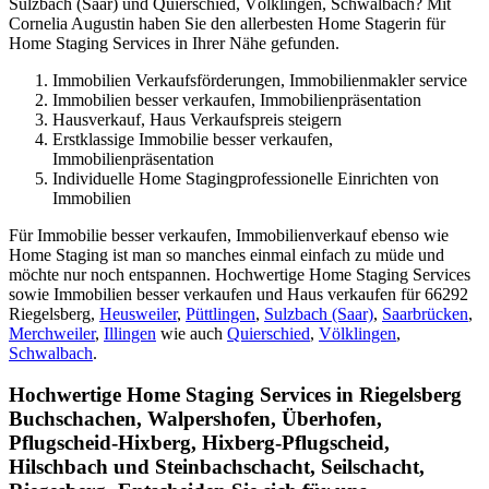
Sulzbach (Saar) und Quierschied, Völklingen, Schwalbach? Mit
Cornelia Augustin haben Sie den allerbesten Home Stagerin für
Home Staging Services in Ihrer Nähe gefunden.
Immobilien Verkaufsförderungen, Immobilienmakler service
Immobilien besser verkaufen, Immobilienpräsentation
Hausverkauf, Haus Verkaufspreis steigern
Erstklassige Immobilie besser verkaufen,
Immobilienpräsentation
Individuelle Home Stagingprofessionelle Einrichten von
Immobilien
Für Immobilie besser verkaufen, Immobilienverkauf ebenso wie
Home Staging ist man so manches einmal einfach zu müde und
möchte nur noch entspannen. Hochwertige Home Staging Services
sowie Immobilien besser verkaufen und Haus verkaufen für 66292
Riegelsberg,
Heusweiler
,
Püttlingen
,
Sulzbach (Saar)
,
Saarbrücken
,
Merchweiler
,
Illingen
wie auch
Quierschied
,
Völklingen
,
Schwalbach
.
Hochwertige Home Staging Services in Riegelsberg
Buchschachen, Walpershofen, Überhofen,
Pflugscheid-Hixberg, Hixberg-Pflugscheid,
Hilschbach und Steinbachschacht, Seilschacht,