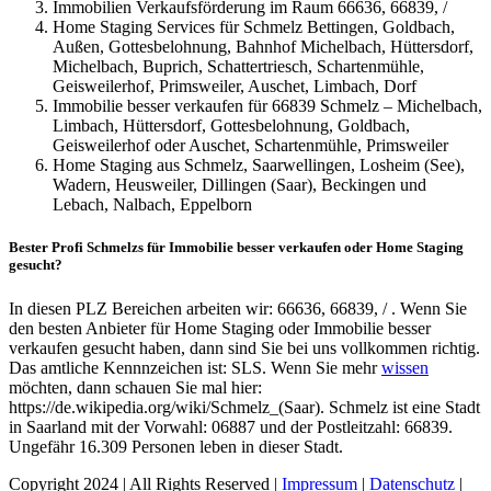
Immobilien Verkaufsförderung im Raum 66636, 66839, /
Home Staging Services für Schmelz Bettingen, Goldbach,
Außen, Gottesbelohnung, Bahnhof Michelbach, Hüttersdorf,
Michelbach, Buprich, Schattertriesch, Schartenmühle,
Geisweilerhof, Primsweiler, Auschet, Limbach, Dorf
Immobilie besser verkaufen für 66839 Schmelz – Michelbach,
Limbach, Hüttersdorf, Gottesbelohnung, Goldbach,
Geisweilerhof oder Auschet, Schartenmühle, Primsweiler
Home Staging aus Schmelz, Saarwellingen, Losheim (See),
Wadern, Heusweiler, Dillingen (Saar), Beckingen und
Lebach, Nalbach, Eppelborn
Bester Profi Schmelzs für Immobilie besser verkaufen oder Home Staging
gesucht?
In diesen PLZ Bereichen arbeiten wir: 66636, 66839, / . Wenn Sie
den besten Anbieter für Home Staging oder Immobilie besser
verkaufen gesucht haben, dann sind Sie bei uns vollkommen richtig.
Das amtliche Kennnzeichen ist: SLS. Wenn Sie mehr
wissen
möchten, dann schauen Sie mal hier:
https://de.wikipedia.org/wiki/Schmelz_(Saar). Schmelz ist eine Stadt
in Saarland mit der Vorwahl: 06887 und der Postleitzahl: 66839.
Ungefähr 16.309 Personen leben in dieser Stadt.
Copyright 2024 | All Rights Reserved |
Impressum
|
Datenschutz
|