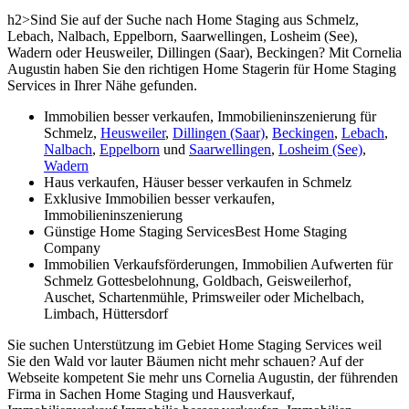
h2>Sind Sie auf der Suche nach Home Staging aus Schmelz,
Lebach, Nalbach, Eppelborn, Saarwellingen, Losheim (See),
Wadern oder Heusweiler, Dillingen (Saar), Beckingen? Mit Cornelia
Augustin haben Sie den richtigen Home Stagerin für Home Staging
Services in Ihrer Nähe gefunden.
Immobilien besser verkaufen, Immobilieninszenierung für
Schmelz,
Heusweiler
,
Dillingen (Saar)
,
Beckingen
,
Lebach
,
Nalbach
,
Eppelborn
und
Saarwellingen
,
Losheim (See)
,
Wadern
Haus verkaufen, Häuser besser verkaufen in Schmelz
Exklusive Immobilien besser verkaufen,
Immobilieninszenierung
Günstige Home Staging ServicesBest Home Staging
Company
Immobilien Verkaufsförderungen, Immobilien Aufwerten für
Schmelz Gottesbelohnung, Goldbach, Geisweilerhof,
Auschet, Schartenmühle, Primsweiler oder Michelbach,
Limbach, Hüttersdorf
Sie suchen Unterstützung im Gebiet Home Staging Services weil
Sie den Wald vor lauter Bäumen nicht mehr schauen? Auf der
Webseite kompetent Sie mehr uns Cornelia Augustin, der führenden
Firma in Sachen Home Staging und Hausverkauf,