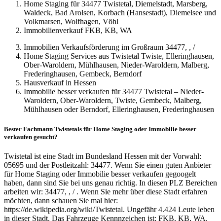
Home Staging für 34477 Twistetal, Diemelstadt, Marsberg,
Waldeck, Bad Arolsen, Korbach (Hansestadt), Diemelsee und
Volkmarsen, Wolfhagen, Vöhl
Immobilienverkauf FKB, KB, WA
Immobilien Verkaufsförderung im Großraum 34477, , /
Home Staging Services aus Twistetal Twiste, Elleringhausen,
Ober-Waroldern, Mühlhausen, Nieder-Waroldern, Malberg,
Frederinghausen, Gembeck, Berndorf
Hausverkauf in Hessen
Immobilie besser verkaufen für 34477 Twistetal – Nieder-
Waroldern, Ober-Waroldern, Twiste, Gembeck, Malberg,
Mühlhausen oder Berndorf, Elleringhausen, Frederinghausen
Bester Fachmann Twistetals für Home Staging oder Immobilie besser
verkaufen gesucht?
Twistetal ist eine Stadt im Bundesland Hessen mit der Vorwahl:
05695 und der Postleitzahl: 34477. Wenn Sie einen guten Anbieter
für Home Staging oder Immobilie besser verkaufen gegoogelt
haben, dann sind Sie bei uns genau richtig. In diesen PLZ Bereichen
arbeiten wir: 34477, , / . Wenn Sie mehr über diese Stadt erfahren
möchten, dann schauen Sie mal hier:
https://de.wikipedia.org/wiki/Twistetal. Ungefähr 4.424 Leute leben
in dieser Stadt. Das Fahrzeuge Kennnzeichen ist: FKB, KB, WA.