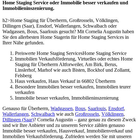
Home Staging Service oder Immobilie besser verkaufen und
Immobilieninszenierung.
h2>Home Staging für Überherrn, Großrosseln, Völklingen,
Dillingen (Saar), Ensdorf, Wallerfangen, Schwalbach oder
Wadgassen, Bous, Saarlouis gesucht? Mit Cornelia Augustin haben
Sie den allerbesten Home Stagerin für Home Staging Services in
Ihrer Nähe gefunden.
Preiswerte Home Staging ServicesHome Staging Service
Immobilien Verkaufsförderung, Virtuelles oder echtes Home
Staging für Überherrn Altforweiler, Am Birk, Berus,
Linslerhof, Marhof wie auch Bisten, Bockhof und Zollamt,
Felsberg
Haus verkaufen, Haus Verkauf in 66802 Überherrn
Besondere Immobilien besser verkaufen, Immobilien teurer
verkaufen
Immobilie besser verkaufen, Immobilieninszenierung
Genauso für Überherrn,
Wadgassen
,
Bous
,
Saarlouis
,
Ensdorf
,
Wallerfangen
,
Schwalbach
wie auch
Großrosseln
,
Völklingen
,
Dillingen (Saar)
? Cornelia Augustin – ganz genau zu diesem Zweck
sind wir Ihre Anbieter und zu unserem Service zählen genauso
Immobilie besser verkaufen, Hausverkauf, Immobilienverkauf und
Immobilien Verkaufsförderung. Zufrieden werden Sie mit unseren