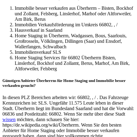
Immobilie besser verkaufen aus Überherrn – Bisten, Bockhof
und Zollamt, Felsberg, Linslerhof, Marhof oder Altforweiler,
Am Birk, Berus
Immobilien Verkaufsförderung im Umkreis 66802, , /
Hausverkauf in Saarland
Home Staging in Überherrn, Wadgassen, Bous, Saarlouis,
Großrosseln, Völklingen, Dillingen (Saar) und Ensdorf,
Wallerfangen, Schwalbach
Immobilienverkauf SLS
Home Staging Services für 66802 Überherrn Bisten,
Linslerhof, Bockhof und Zollamt, Berus, Marhof, Am Birk,
Altforweiler, Felsberg
Günstigen Anbieter Überherrns für Home Staging und Immobilie besser
verkaufen gesucht?
In diesen PLZ Bereichen arbeiten wir: 66802, , / . Das Fahrzeuge
Kennnzeichen ist: SLS. Ungefähr 11.575 Leute leben in dieser
Stadt. Überherrn liegt im Bundesland Saarland und hat die Vorwahl:
06836 und Postleitzahl: 66802. Wenn Sie mehr über diese Stadt
wissen
möchten, dann schauen Sie hier:
https://de.wikipedia.org/wiki/Überherrn. Wenn Sie den besten
Anbieter für Home Staging oder Immobilie besser verkaufen
gegoogelt haben, dann sind hier vollkommen richtig.