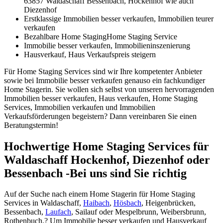
63857 Waldaschaff Bessenbach, Hockenhof wie auch
Diezenhof
Erstklassige Immobilien besser verkaufen, Immobilien teurer
verkaufen
Bezahlbare Home StagingHome Staging Service
Immobilie besser verkaufen, Immobilieninszenierung
Hausverkauf, Haus Verkaufspreis steigern
Für Home Staging Services sind wir Ihre kompetenter Anbieter
sowie bei Immobilie besser verkaufen genauso ein fachkundiger
Home Stagerin. Sie wollen sich selbst von unseren hervorragenden
Immobilien besser verkaufen, Haus verkaufen, Home Staging
Services, Immobilien verkaufen und Immobilien
Verkaufsförderungen begeistern? Dann vereinbaren Sie einen
Beratungstermin!
Hochwertige Home Staging Services für
Waldaschaff Hockenhof, Diezenhof oder
Bessenbach -Bei uns sind Sie richtig
Auf der Suche nach einem Home Stagerin für Home Staging
Services in Waldaschaff,
Haibach
,
Hösbach
, Heigenbrücken,
Bessenbach,
Laufach
, Sailauf oder Mespelbrunn, Weibersbrunn,
Rothenbuch.? Um Immobilie besser verkaufen und Hausverkauf