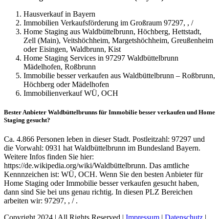
Hausverkauf in Bayern
Immobilien Verkaufsförderung im Großraum 97297, , /
Home Staging aus Waldbüttelbrunn, Höchberg, Hettstadt,
Zell (Main), Veitshöchheim, Margetshöchheim, Greußenheim
oder Eisingen, Waldbrunn, Kist
Home Staging Services in 97297 Waldbüttelbrunn
Mädelhofen, Roßbrunn
Immobilie besser verkaufen aus Waldbüttelbrunn – Roßbrunn,
Höchberg oder Mädelhofen
Immobilienverkauf WÜ, OCH
Bester Anbieter Waldbüttelbrunns für Immobilie besser verkaufen und Home
Staging gesucht?
Ca. 4.866 Personen leben in dieser Stadt. Postleitzahl: 97297 und
die Vorwahl: 0931 hat Waldbüttelbrunn im Bundesland Bayern.
Weitere Infos finden Sie hier:
https://de.wikipedia.org/wiki/Waldbüttelbrunn. Das amtliche
Kennnzeichen ist: WÜ, OCH. Wenn Sie den besten Anbieter für
Home Staging oder Immobilie besser verkaufen gesucht haben,
dann sind Sie bei uns genau richtig. In diesen PLZ Bereichen
arbeiten wir: 97297, , / .
Copyright 2024 | All Rights Reserved |
Impressum
|
Datenschutz
|