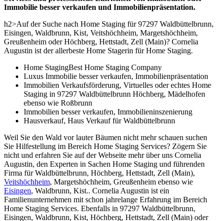
Immobilie besser verkaufen und Immobilienpräsentation.
h2>Auf der Suche nach Home Staging für 97297 Waldbüttelbrunn,
Eisingen, Waldbrunn, Kist, Veitshöchheim, Margetshöchheim,
Greußenheim oder Höchberg, Hettstadt, Zell (Main)? Cornelia
Augustin ist der allerbeste Home Stagerin für Home Staging.
Home StagingBest Home Staging Company
Luxus Immobilie besser verkaufen, Immobilienpräsentation
Immobilien Verkaufsförderung, Virtuelles oder echtes Home
Staging in 97297 Waldbüttelbrunn Höchberg, Mädelhofen
ebenso wie Roßbrunn
Immobilien besser verkaufen, Immobilieninszenierung
Hausverkauf, Haus Verkauf für Waldbüttelbrunn
Weil Sie den Wald vor lauter Bäumen nicht mehr schauen suchen
Sie Hilfestellung im Bereich Home Staging Services? Zögern Sie
nicht und erfahren Sie auf der Webseite mehr über uns Cornelia
Augustin, den Experten in Sachen Home Staging und führenden
Firma für Waldbüttelbrunn, Höchberg, Hettstadt, Zell (Main),
Veitshöchheim
, Margetshöchheim, Greußenheim ebenso wie
Eisingen
, Waldbrunn, Kist.. Cornelia Augustin ist ein
Familienunternehmen mit schon jahrelange Erfahrung im Bereich
Home Staging Services. Ebenfalls in 97297 Waldbüttelbrunn,
Eisingen, Waldbrunn, Kist, Höchberg, Hettstadt, Zell (Main) oder