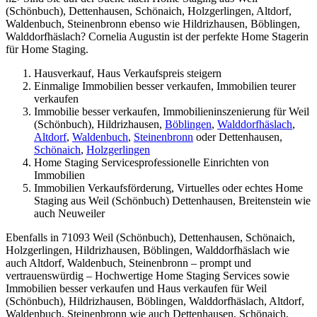
(Schönbuch), Dettenhausen, Schönaich, Holzgerlingen, Altdorf,
Waldenbuch, Steinenbronn ebenso wie Hildrizhausen, Böblingen,
Walddorfhäslach? Cornelia Augustin ist der perfekte Home Stagerin
für Home Staging.
Hausverkauf, Haus Verkaufspreis steigern
Einmalige Immobilien besser verkaufen, Immobilien teurer
verkaufen
Immobilie besser verkaufen, Immobilieninszenierung für Weil
(Schönbuch), Hildrizhausen,
Böblingen
,
Walddorfhäslach
,
Altdorf
,
Waldenbuch
,
Steinenbronn
oder Dettenhausen,
Schönaich
,
Holzgerlingen
Home Staging Servicesprofessionelle Einrichten von
Immobilien
Immobilien Verkaufsförderung, Virtuelles oder echtes Home
Staging aus Weil (Schönbuch) Dettenhausen, Breitenstein wie
auch Neuweiler
Ebenfalls in 71093 Weil (Schönbuch), Dettenhausen, Schönaich,
Holzgerlingen, Hildrizhausen, Böblingen, Walddorfhäslach wie
auch Altdorf, Waldenbuch, Steinenbronn – prompt und
vertrauenswürdig – Hochwertige Home Staging Services sowie
Immobilien besser verkaufen und Haus verkaufen für Weil
(Schönbuch), Hildrizhausen, Böblingen, Walddorfhäslach, Altdorf,
Waldenbuch, Steinenbronn wie auch Dettenhausen, Schönaich,