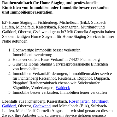
Rauhenzainbach für Home Staging und professionelle
Einrichten von Immobilien oder Immobilie besser verkaufen
und Immobilienpräsentation.
h2>Home Staging in Fichtenberg, Michelbach (Bilz), Sulzbach-
Laufen, Michelfeld, Kaisersbach, Rosengarten, Murrhardt und
Gaildorf, Oberrot, Gschwend gesucht? Mit Cornelia Augustin haben
Sie den richtigen Home Stagerin für Home Staging Services in Ihrer
Nähe gefunden.
Hochwertige Immobilie besser verkaufen,
Immobilieninszenierung
Haus verkaufen, Haus Verkauf in 74427 Fichtenberg
Günstige Home Staging Servicesprofessionelle Einrichten
von Immobilien
Immobilien Verkaufsförderungen, Immobilienmakler service
für Fichtenberg Retzenhof, Reutehaus, Rupphof, Dappach,
Plapphof, Rauhenzainbach ebenso wie Stöckenhofer
Sägmühle, Vorderlangert,
Waldeck
Immobilie besser verkaufen, Immobilien teurer verkaufen
Ebenfalls aus Fichtenberg, Kaisersbach,
Rosengarten
,
Murrhardt
,
Gaildorf
, Oberrot,
Gschwend
und Michelbach (Bilz), Sulzbach-
Laufen, Michelfeld? Cornelia Augustin – wir sind genau zu diesem
Zweck Ihre Anbieter und zu unserem Service gehören genauso