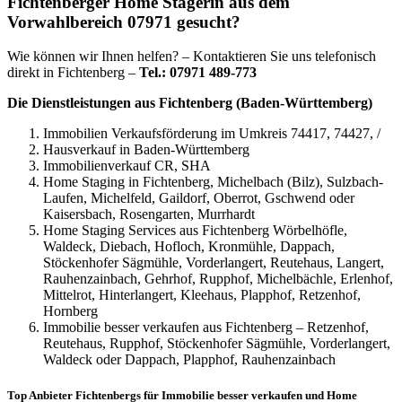
Fichtenberger Home Stagerin aus dem
Vorwahlbereich 07971 gesucht?
Wie können wir Ihnen helfen? – Kontaktieren Sie uns telefonisch
direkt in Fichtenberg –
Tel.: 07971 489-773
Die Dienstleistungen aus Fichtenberg (Baden-Württemberg)
Immobilien Verkaufsförderung im Umkreis 74417, 74427, /
Hausverkauf in Baden-Württemberg
Immobilienverkauf CR, SHA
Home Staging in Fichtenberg, Michelbach (Bilz), Sulzbach-
Laufen, Michelfeld, Gaildorf, Oberrot, Gschwend oder
Kaisersbach, Rosengarten, Murrhardt
Home Staging Services aus Fichtenberg Wörbelhöfle,
Waldeck, Diebach, Hofloch, Kronmühle, Dappach,
Stöckenhofer Sägmühle, Vorderlangert, Reutehaus, Langert,
Rauhenzainbach, Gehrhof, Rupphof, Michelbächle, Erlenhof,
Mittelrot, Hinterlangert, Kleehaus, Plapphof, Retzenhof,
Hornberg
Immobilie besser verkaufen aus Fichtenberg – Retzenhof,
Reutehaus, Rupphof, Stöckenhofer Sägmühle, Vorderlangert,
Waldeck oder Dappach, Plapphof, Rauhenzainbach
Top Anbieter Fichtenbergs für Immobilie besser verkaufen und Home